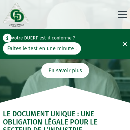
Votre DUERP est-il conforme ?
Accueil
>
Document Unique Industrie
DOCUMENT UNIQUE INDUSTRIE
F
Faites le test en une minute !
le
m
En savoir plus
LE DOCUMENT UNIQUE : UNE
OBLIGATION LÉGALE POUR LE