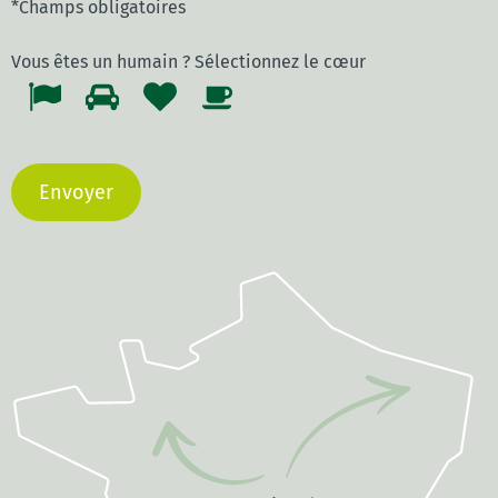
*Champs obligatoires
Vous êtes un humain ? Sélectionnez
le cœur
1
2
3
Vous
4
êtes
un
humain
?
Sélectionnez
le
cœur