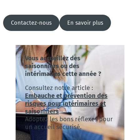
Contactez-nous
En savoir plus
Vous accueillez des
saisonniers ou des
intérimaires cette année ?
Consultez notre article :
Embauche et prévention des
risques pour intérimaires et
saisonniers
Adoptez les bons réflexes pour
un accueil sécurisé.